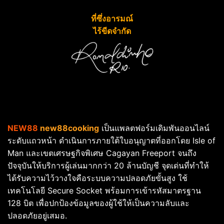
ที่ซึ่งอารมณ์
ไร้ขีดจำกัด
NEW88
new88cooking
เป็นแพลตฟอร์มเดิมพันออนไลน์
ระดับแถวหน้า ดำเนินการภายใต้ใบอนุญาตที่ออกโดย Isle of
Man และเขตเศรษฐกิจพิเศษ Cagayan Freeport จนถึง
ปัจจุบันให้บริการผู้เล่นมากกว่า 20 ล้านบัญชี จุดเด่นที่ทำให้
ได้รับความไว้วางใจคือระบบความปลอดภัยขั้นสูง ใช้
เทคโนโลยี Secure Socket พร้อมการเข้ารหัสมาตรฐาน
128 บิต เพื่อปกป้องข้อมูลของผู้ใช้ให้เป็นความลับและ
ปลอดภัยอยู่เสมอ.