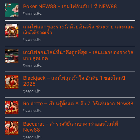
Poker NEW88 – เกมไพ่อันดับ 1 ที่ NEW88
บน
ปิดความเห็น
Poker
NEW88
เกมไพ่แลกของรางวัลด้วยเงินจริง ชนะง่าย และถอน
–
เงินได้รวดเร็ว
เกม
บน
ปิดความเห็น
ไพ่
เกม
อันดับ
ไพ่
1
เกมไพ่ออนไลน์ที่น่าดึงดูดที่สุด – เล่นแลกของรางวัล
แลก
ที่
แบบสุดยอด
ของ
NEW88
บน
ปิดความเห็น
รางวัล
เกม
ด้วย
ไพ่
Blackjack – เกมไพ่สุดเร้าใจ อันดับ 1 ของโลกปี
เงิน
ออนไลน์
จริง
2025
ที่
ชนะ
บน
ปิดความเห็น
น่า
ง่าย
Blackjack
ดึงดูด
และ
–
Roulette – เรียนรู้ตั้งแต่ A ถึง Z วิธีเล่นจาก New88
ที่สุด
ถอน
เกม
–
เงิน
บน
ปิดความเห็น
ไพ่
เล่น
ได้
Roulette
สุด
แลก
รวดเร็ว
–
Baccarat – สำรวจวิธีเล่นบาคาร่าออนไลน์ที่
เร้าใจ
ของ
เรียน
อันดับ
New88
รางวัล
รู้
1
แบบ
บน
ปิดความเห็น
ตั้งแต่
ของ
สุด